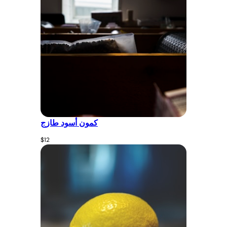
كمون أسود طازج
$
12