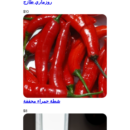
روزماري طازج
$
10
شطة حمراء مجففة
$
8