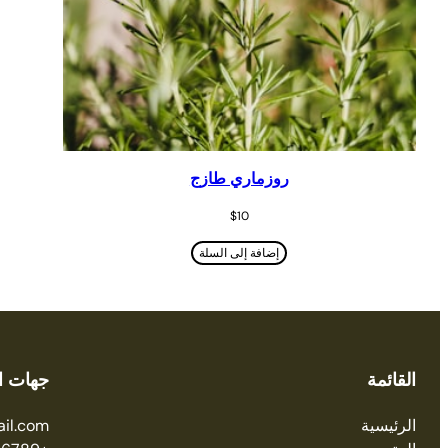
روزماري طازج
$
10
إضافة إلى السلة
القائمة
جهات ا
الرئيسية
il.com