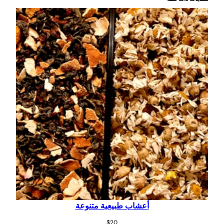
ج
ف
ف
أعشاب طبيعية متنوعة
$
20